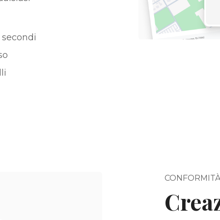
i secondi
so
li
CONFORMIT
Creaz