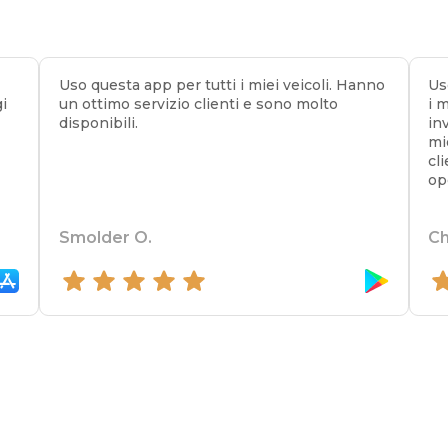
Uso questa app per tutti i miei veicoli. Hanno
Us
gi
un ottimo servizio clienti e sono molto
i 
i
disponibili.
in
mi
cl
op
Smolder O.
Ch
5 out of 5 stars
5 