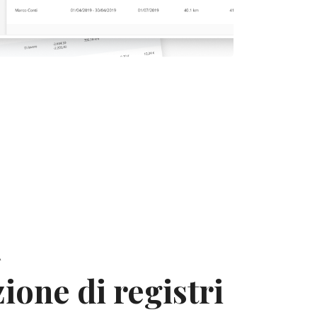
À
ione di registri