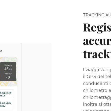
TRACKING A
Regis
accur
track
I viaggi ven
il GPS del te
conducenti 
chilometro e
chilometragg
inoltre si ot