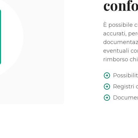
conf
È possibile 
accurati, pe
documentazi
eventuali con
rimborso chil
Possibili
Registri 
Documenti