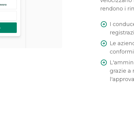
velocizzano 
rendono i rim
I conduc
registraz
Le azien
conformi
L'ammini
grazie a 
l'approva