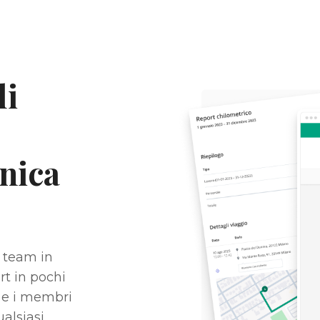
li
unica
o team in
rt in pochi
i e i membri
alsiasi