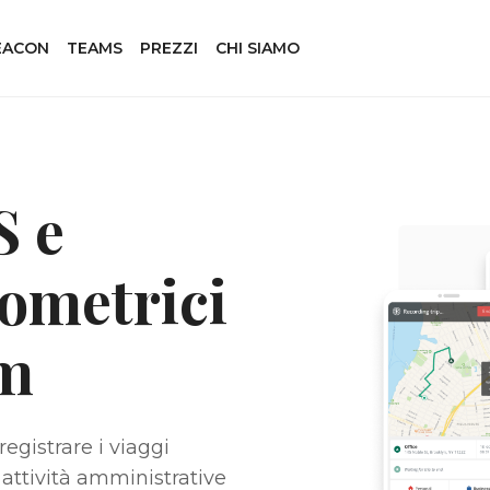
EACON
TEAMS
PREZZI
CHI SIAMO
S e
lometrici
am
egistrare i viaggi
attività amministrative